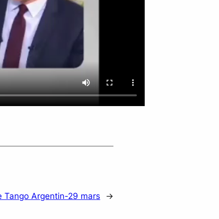
e Tango Argentin-29 mars
→